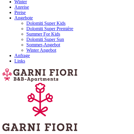
Winter
Anreise
Preise
Angebote
Dolomiti Super Kids
Dolomiti Super Première
Summer For Kids
Dolomiti Super Sun
Sommer-Angebot
Winter Angebot
Anfrage
Links